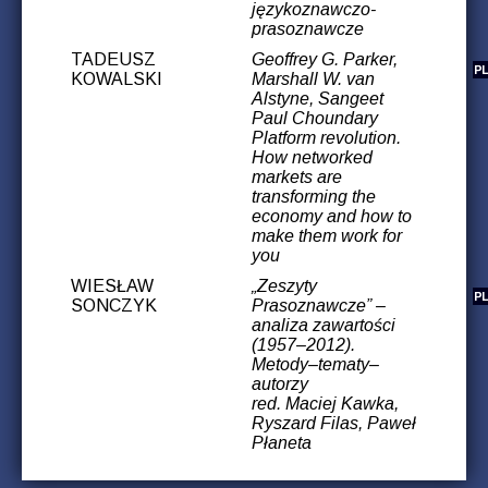
językoznawczo-
prasoznawcze
TADEUSZ
Geoffrey G. Parker,
KOWALSKI
Marshall W. van
Alstyne, Sangeet
Paul Choundary
Platform revolution.
How networked
markets are
transforming the
economy and how to
make them work for
you
WIESŁAW
„Zeszyty
SONCZYK
Prasoznawcze” –
analiza zawartości
(1957–2012).
Metody–tematy–
autorzy
red. Maciej Kawka,
Ryszard Filas, Paweł
Płaneta