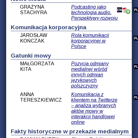
GRAŻYNA
Podcasting jako
STACHYRA
technologia audio.
Perspektywy rozwoju
Komunikacja korporacyjna
JAROSŁAW
Rola komunikacji
KOŃCZAK
korporacyjnej w
Polsce
Gatunki mowy
MAŁGORZATA
Pozycja odmiany
KITA
medialnej wśród
innych odmian
językowych
polszczyzny
ANNA
Komunikacja z
TERESZKIEWICZ
klientem na Twitterze
– analiza wybranych
aktów mowy w
interakcji handlowej
online
Fakty historyczne w przekazie medialnym