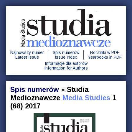
Najnowszy numer
Spis numerów
Roczniki w PDF
Latest Issue
Issue Index
Yearbooks in PDF
Informacje dla autorów
Information for Authors
Spis numerów
»
Studia
Medioznawcze
Media Studies
1
(68) 2017