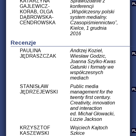
KATARZYNA
Sprawozdanie z
GAJLEWICZ-
konferencji
KORAB, OLGA
„Współczesny polski
DĄBROWSKA-
system medialny.
CENDROWSKA
Czasopiśmiennictwo”,
Kielce, 1 grudnia
2016
Recenzje
PAULINA
Andrzej Kozieł,
JĘDRASZCZAK
Wiesław Godzic,
Joanna Szylko-Kwas
Gatunki i formaty we
współczesnych
mediach
STANISŁAW
Public media
JĘDRZEJEWSKI
management for the
twenty first century.
Creativity, innovation
and interaction
ed. Michał Głowacki,
Lizzie Jackson
KRZYSZTOF
Wojciech Kajtoch
KASZEWSKI
Szkice