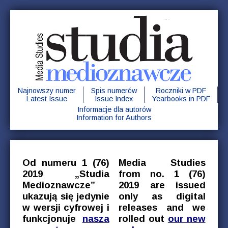
Najnowszy numer
Spis numerów
Roczniki w PDF
Latest Issue
Issue Index
Yearbooks in PDF
Informacje dla autorów
Information for Authors
Od numeru 1 (76)
Media Studies
2019 „Studia
from no. 1 (76)
Medioznawcze”
2019 are issued
ukazują się jedynie
only as digital
w wersji cyfrowej i
releases and we
funkcjonuje
nasza
rolled out
our new