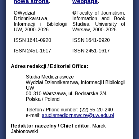
nowa strona
.
webpage
.
©Wydział
©Faculty of Journalism,
Dziennikarstwa,
Information and Book
Informacji i Bibliologii
Studies, University of
UW, 2000-2026
Warsaw, 2000-2026
ISSN 1641-0920
ISSN 1641-0920
ISSN 2451-1617
ISSN 2451-1617
Adres redakcji / Editorial Office:
Studia Medioznawcze
Wydział Dziennikarstwa, Informacji i Bibliologii
UW
00-310 Warszawa, ul. Bednarska 2/4
Polska / Poland
Telefon / Phone number: (22) 55-20-240
e-mail:
studiamedioznawcze@uw.edu.pl
Redaktor naczelny / Chief editor
: Marek
Jabłonowski