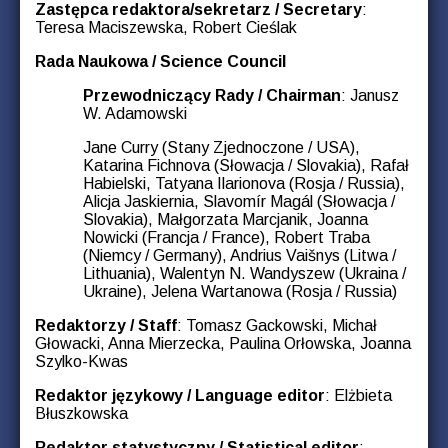
Zastępca redaktora/sekretarz / Secretary
:
Teresa Maciszewska, Robert Cieślak
Rada Naukowa / Science Council
Przewodniczący Rady / Chairman
: Janusz
W. Adamowski
Jane Curry (Stany Zjednoczone / USA),
Katarina Fichnova (Słowacja / Slovakia), Rafał
Habielski, Tatyana Ilarionova (Rosja / Russia),
Alicja Jaskiernia, Slavomír Magál (Słowacja /
Slovakia), Małgorzata Marcjanik, Joanna
Nowicki (Francja / France), Robert Traba
(Niemcy / Germany), Andrius Vaišnys (Litwa /
Lithuania), Walentyn N. Wandyszew (Ukraina /
Ukraine), Jelena Wartanowa (Rosja / Russia)
Redaktorzy / Staff
: Tomasz Gackowski, Michał
Głowacki, Anna Mierzecka, Paulina Orłowska, Joanna
Szylko-Kwas
Redaktor językowy / Language editor
: Elżbieta
Błuszkowska
Redaktor statystyczny / Statistical editor
: