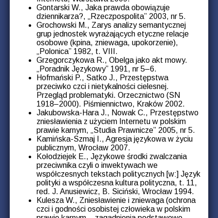
Gontarski W., Jaka prawda obowiązuje
dziennikarza?, „Rzeczpospolita” 2003, nr 5.
Grochowski M., Zarys analizy semantycznej
grup jednostek wyrażających etyczne relacje
osobowe (kpina, zniewaga, upokorzenie),
„Polonica” 1982, t. VIII.
Grzegorczykowa R., Obelga jako akt mowy.
„Poradnik Językowy” 1991, nr 5–6.
Hofmański P., Satko J., Przestępstwa
przeciwko czci i nietykalności cielesnej.
Przegląd problematyki. Orzecznictwo (SN
1918–2000). Piśmiennictwo, Kraków 2002.
Jakubowska-Hara J., Nowak C., Przestępstwo
zniesławienia z użyciem Internetu w polskim
prawie karnym, „Studia Prawnicze” 2005, nr 5.
Kamińska-Szmaj I., Agresja językowa w życiu
publicznym, Wrocław 2007.
Kołodziejek E., Językowe środki zwalczania
przeciwnika czyli o inwektywach we
współczesnych tekstach politycznych [w:] Język
polityki a współczesna kultura polityczna, t. 11,
red. J. Anusiewicz, B. Siciński, Wrocław 1994.
Kulesza W., Zniesławienie i zniewaga (ochrona
czci i godności osobistej człowieka w polskim
prawie karnym – zagadnienia podstawowe,