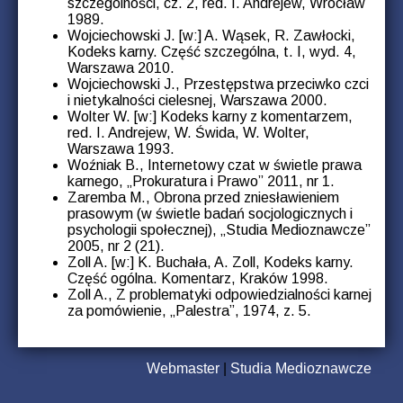
szczególności, cz. 2, red. I. Andrejew, Wrocław
1989.
Wojciechowski J. [w:] A. Wąsek, R. Zawłocki,
Kodeks karny. Część szczególna, t. I, wyd. 4,
Warszawa 2010.
Wojciechowski J., Przestępstwa przeciwko czci
i nietykalności cielesnej, Warszawa 2000.
Wolter W. [w:] Kodeks karny z komentarzem,
red. I. Andrejew, W. Świda, W. Wolter,
Warszawa 1993.
Woźniak B., Internetowy czat w świetle prawa
karnego, „Prokuratura i Prawo” 2011, nr 1.
Zaremba M., Obrona przed zniesławieniem
prasowym (w świetle badań socjologicznych i
psychologii społecznej), „Studia Medioznawcze”
2005, nr 2 (21).
Zoll A. [w:] K. Buchała, A. Zoll, Kodeks karny.
Część ogólna. Komentarz, Kraków 1998.
Zoll A., Z problematyki odpowiedzialności karnej
za pomówienie, „Palestra”, 1974, z. 5.
Webmaster
|
Studia Medioznawcze