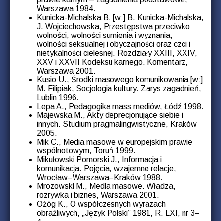
Warszawa 1984.
Kunicka-Michalska B. [w:] B. Kunicka-Michalska,
J. Wojciechowska, Przestępstwa przeciwko
wolności, wolności sumienia i wyznania,
wolności seksualnej i obyczajności oraz czci i
nietykalności cielesnej. Rozdziały XXIII, XXIV,
XXV i XXVII Kodeksu karnego. Komentarz,
Warszawa 2001.
Kusio U., Środki masowego komunikowania [w:]
M. Filipiak, Socjologia kultury. Zarys zagadnień,
Lublin 1996.
Lepa A., Pedagogika mass mediów, Łódź 1998.
Majewska M., Akty deprecjonujące siebie i
innych. Studium pragmalingwistyczne, Kraków
2005.
Mik C., Media masowe w europejskim prawie
wspólnotowym, Toruń 1999.
Mikułowski Pomorski J., Informacja i
komunikacja. Pojęcia, wzajemne relacje,
Wrocław–Warszawa–Kraków 1988.
Mrozowski M., Media masowe. Władza,
rozrywka i biznes, Warszawa 2001.
Ożóg K., O współczesnych wyrazach
obraźliwych, „Język Polski” 1981, R. LXI, nr 3–