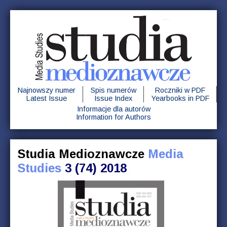
Najnowszy numer
Spis numerów
Roczniki w PDF
Latest Issue
Issue Index
Yearbooks in PDF
Informacje dla autorów
Information for Authors
Studia Medioznawcze
Media
Studies
3 (74) 2018