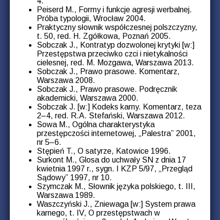
4.
Peiserd M., Formy i funkcje agresji werbalnej.
Próba typologii, Wrocław 2004.
Praktyczny słownik współczesnej polszczyzny,
t. 50, red. H. Zgółkowa, Poznań 2005.
Sobczak J., Kontratyp dozwolonej krytyki [w:]
Przestępstwa przeciwko czci i nietykalności
cielesnej, red. M. Mozgawa, Warszawa 2013.
Sobczak J., Prawo prasowe. Komentarz,
Warszawa 2008.
Sobczak J., Prawo prasowe. Podręcznik
akademicki, Warszawa 2000.
Sobczak J. [w:] Kodeks karny. Komentarz, teza
2–4, red. R.A. Stefański, Warszawa 2012.
Sowa M., Ogólna charakterystyka
przestępczości internetowej, „Palestra” 2001,
nr 5–6.
Stępień T., O satyrze, Katowice 1996.
Surkont M., Glosa do uchwały SN z dnia 17
kwietnia 1997 r., sygn. I KZP 5/97, „Przegląd
Sądowy” 1997, nr 10.
Szymczak M., Słownik języka polskiego, t. III,
Warszawa 1989.
Waszczyński J., Zniewaga [w:] System prawa
karnego, t. IV, O przestępstwach w