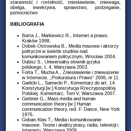
staranność i rzetelność, zniesławienie, zniewaga,
obelga, inwektywa, sprawstwo, podżeganie,
pomocnictwo
BIBLIOGRAFIA
Barta J., Markiewicz R., Internet a prawo,
Kraków 1998.
Dobek-Ostrowska B., Media masowe i aktorzy
polityczni w świetle studiów nad
komunikowaniem politycznym, Wrocław 2004.
Dubisz S., Uniwersalny słownik języka
polskiego, t. 4, Warszawa 2003.
Fołta T., Mucha A., Zniesławienie i znieważenie
w Internecie, „Prokuratura i Prawo” 2006, nr 11.
Garlicki L., Sarnecki P., Komentarz do art. 14
Konstytucji [w:] Konstytucja Rzeczypospolitej
Polskiej. Komentarz, Tom V, Warszawa 2007.
Gerbner G., Mass media and human
communication theory [w:] Human
communication theory, red. F. Dance, New York
1976.
Goban-Klas T., Media i komunikowanie
masowe. Teorie i analizy prasy, radia, telewizji i
Internetu, Warszawa 2009.