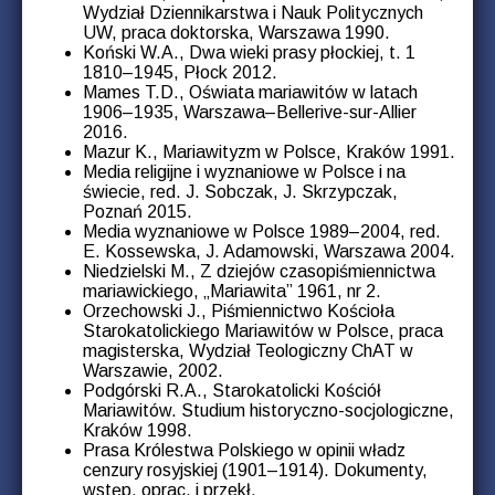
Wydział Dziennikarstwa i Nauk Politycznych
UW, praca doktorska, Warszawa 1990.
Koński W.A., Dwa wieki prasy płockiej, t. 1
1810–1945, Płock 2012.
Mames T.D., Oświata mariawitów w latach
1906–1935, Warszawa–Bellerive-sur-Allier
2016.
Mazur K., Mariawityzm w Polsce, Kraków 1991.
Media religijne i wyznaniowe w Polsce i na
świecie, red. J. Sobczak, J. Skrzypczak,
Poznań 2015.
Media wyznaniowe w Polsce 1989–2004, red.
E. Kossewska, J. Adamowski, Warszawa 2004.
Niedzielski M., Z dziejów czasopiśmiennictwa
mariawickiego, „Mariawita” 1961, nr 2.
Orzechowski J., Piśmiennictwo Kościoła
Starokatolickiego Mariawitów w Polsce, praca
magisterska, Wydział Teologiczny ChAT w
Warszawie, 2002.
Podgórski R.A., Starokatolicki Kościół
Mariawitów. Studium historyczno-socjologiczne,
Kraków 1998.
Prasa Królestwa Polskiego w opinii władz
cenzury rosyjskiej (1901–1914). Dokumenty,
wstęp, oprac. i przekł.