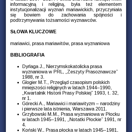
informacyjną i religijną, była też elementem
instytucjonalizacji wyznań mariawickich, przyczyniała
się bowiem do zachowania spójności i
podtrzymywania tożsamości wyznawców.
SŁOWA KLUCZOWE
mariawici, prasa mariawitów, prasa wyznaniowa
BIBLIOGRAFIA
Dyrlaga J., Nierzymskokatolicka prasa
wyznaniowa w PRL, „Zeszyty Prasoznawcze”
1988, nr 3.
Glogier M.T., Przegląd czasopism polskich
mniejszości religijnych w latach 1944–1990,
„Kwartalnik Historii Prasy Polskiej” 1993, t. 32,
nr 1.
Górecki A., Mariawici i mariawityzm – narodziny
i pierwsze lata istnienia, Warszawa 2011.
Grzybowski M.M., Prasa wyznaniowa w Płocku
w latach 1945–1991, „Notatki Płockie” 1991, nr
4.
Koński W., Prasa płocka w latach 1945–1981,