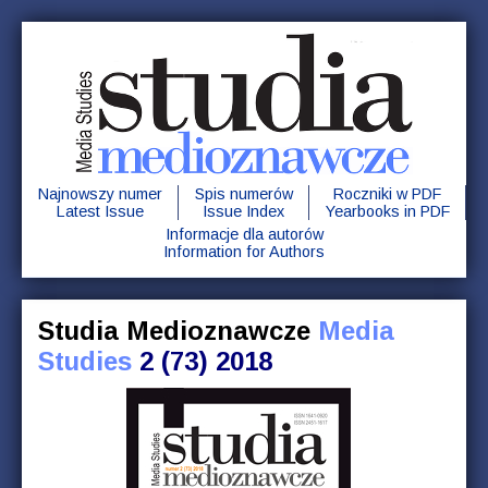
Najnowszy numer
Spis numerów
Roczniki w PDF
Latest Issue
Issue Index
Yearbooks in PDF
Informacje dla autorów
Information for Authors
Studia Medioznawcze
Media
Studies
2 (73) 2018