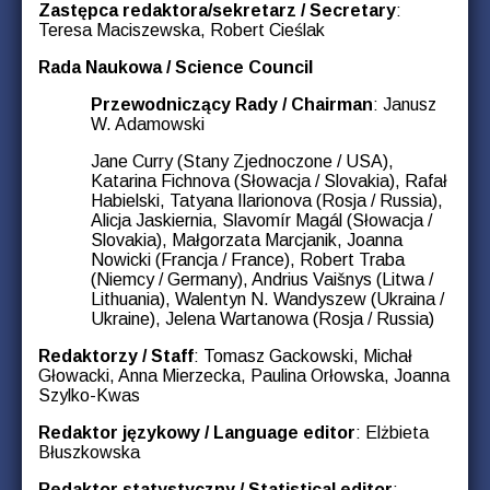
Zastępca redaktora/sekretarz / Secretary
:
Teresa Maciszewska, Robert Cieślak
Rada Naukowa / Science Council
Przewodniczący Rady / Chairman
: Janusz
W. Adamowski
Jane Curry (Stany Zjednoczone / USA),
Katarina Fichnova (Słowacja / Slovakia), Rafał
Habielski, Tatyana Ilarionova (Rosja / Russia),
Alicja Jaskiernia, Slavomír Magál (Słowacja /
Slovakia), Małgorzata Marcjanik, Joanna
Nowicki (Francja / France), Robert Traba
(Niemcy / Germany), Andrius Vaišnys (Litwa /
Lithuania), Walentyn N. Wandyszew (Ukraina /
Ukraine), Jelena Wartanowa (Rosja / Russia)
Redaktorzy / Staff
: Tomasz Gackowski, Michał
Głowacki, Anna Mierzecka, Paulina Orłowska, Joanna
Szylko-Kwas
Redaktor językowy / Language editor
: Elżbieta
Błuszkowska
Redaktor statystyczny / Statistical editor
: