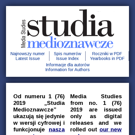
Najnowszy numer
Spis numerów
Roczniki w PDF
Latest Issue
Issue Index
Yearbooks in PDF
Informacje dla autorów
Information for Authors
Od numeru 1 (76)
Media Studies
2019 „Studia
from no. 1 (76)
Medioznawcze”
2019 are issued
ukazują się jedynie
only as digital
w wersji cyfrowej i
releases and we
funkcjonuje
nasza
rolled out
our new