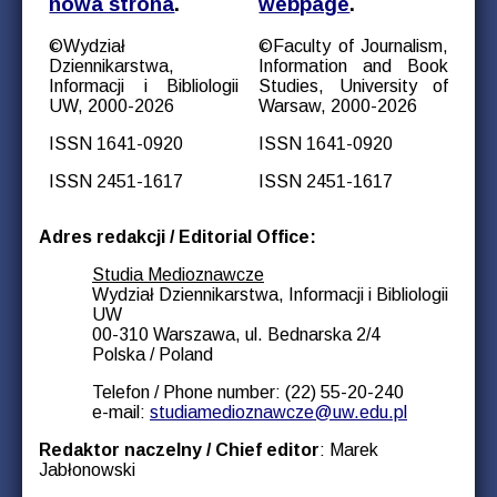
nowa strona
.
webpage
.
©Wydział
©Faculty of Journalism,
Dziennikarstwa,
Information and Book
Informacji i Bibliologii
Studies, University of
UW, 2000-2026
Warsaw, 2000-2026
ISSN 1641-0920
ISSN 1641-0920
ISSN 2451-1617
ISSN 2451-1617
Adres redakcji / Editorial Office:
Studia Medioznawcze
Wydział Dziennikarstwa, Informacji i Bibliologii
UW
00-310 Warszawa, ul. Bednarska 2/4
Polska / Poland
Telefon / Phone number: (22) 55-20-240
e-mail:
studiamedioznawcze@uw.edu.pl
Redaktor naczelny / Chief editor
: Marek
Jabłonowski