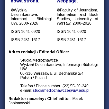
nowa strona
.
webpage
.
©Wydział
©Faculty of Journalism,
Dziennikarstwa,
Information and Book
Informacji i Bibliologii
Studies, University of
UW, 2000-2026
Warsaw, 2000-2026
ISSN 1641-0920
ISSN 1641-0920
ISSN 2451-1617
ISSN 2451-1617
Adres redakcji / Editorial Office:
Studia Medioznawcze
Wydział Dziennikarstwa, Informacji i Bibliologii
UW
00-310 Warszawa, ul. Bednarska 2/4
Polska / Poland
Telefon / Phone number: (22) 55-20-240
e-mail:
studiamedioznawcze@uw.edu.pl
Redaktor naczelny / Chief editor
: Marek
Jabłonowski