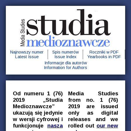
Najnowszy numer
Spis numerów
Roczniki w PDF
Latest Issue
Issue Index
Yearbooks in PDF
Informacje dla autorów
Information for Authors
Od numeru 1 (76)
Media Studies
2019 „Studia
from no. 1 (76)
Medioznawcze”
2019 are issued
ukazują się jedynie
only as digital
w wersji cyfrowej i
releases and we
funkcjonuje
nasza
rolled out
our new