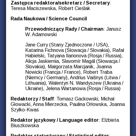
Zastępca redaktora/sekretarz / Secretary
:
Teresa Maciszewska, Robert Cieślak
Rada Naukowa / Science Council
Przewodniczący Rady / Chairman
: Janusz
W. Adamowski
Jane Curry (Stany Zjednoczone / USA),
Katarina Fichnova (Słowacja / Slovakia), Rafał
Habielski, Tatyana Ilarionova (Rosja / Russia),
Alicja Jaskiernia, Slavomír Magál (Słowacja /
Slovakia), Małgorzata Marcjanik, Joanna
Nowicki (Francja / France), Robert Traba
(Niemcy / Germany), Andrius Vaišnys (Litwa /
Lithuania), Walentyn N. Wandyszew (Ukraina /
Ukraine), Jelena Wartanowa (Rosja / Russia)
Redaktorzy / Staff
: Tomasz Gackowski, Michał
Głowacki, Anna Mierzecka, Paulina Orłowska, Joanna
Szylko-Kwas
Redaktor językowy / Language editor
: Elżbieta
Błuszkowska
Redaktor statystyczny / Statistical editor
: