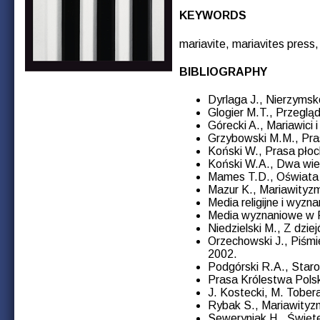
KEYWORDS
mariavite, mariavites press,
BIBLIOGRAPHY
Dyrlaga J., Nierzyms
Glogier M.T., Przegląd
Górecki A., Mariawici 
Grzybowski M.M., Pra
Koński W., Prasa pło
Koński W.A., Dwa wiek
Mames T.D., Oświata 
Mazur K., Mariawityz
Media religijne i wyzn
Media wyznaniowe w 
Niedzielski M., Z dzi
Orzechowski J., Piśmi
2002.
Podgórski R.A., Staro
Prasa Królestwa Polsk
J. Kostecki, M. Tobe
Rybak S., Mariawityz
Seweryniak H., Święte