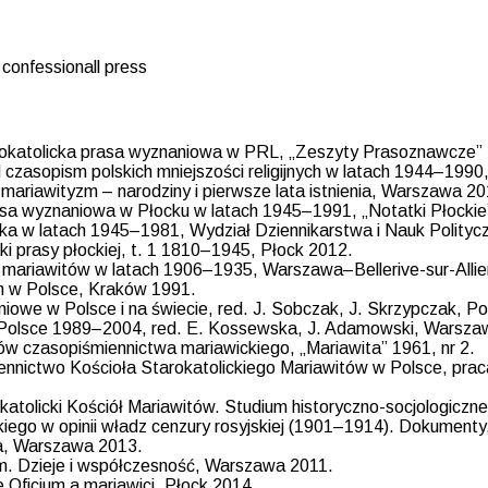
 confessionall press
kokatolicka prasa wyznaniowa w PRL, „Zeszyty Prasoznawcze” 1
 czasopism polskich mniejszości religijnych w latach 1944–1990, „
i mariawityzm – narodziny i pierwsze lata istnienia, Warszawa 20
sa wyznaniowa w Płocku w latach 1945–1991, „Notatki Płockie”
cka w latach 1945–1981, Wydział Dziennikarstwa i Nauk Polity
i prasy płockiej, t. 1 1810–1945, Płock 2012.
mariawitów w latach 1906–1935, Warszawa–Bellerive-sur-Allie
m w Polsce, Kraków 1991.
aniowe w Polsce i na świecie, red. J. Sobczak, J. Skrzypczak, 
Polsce 1989–2004, red. E. Kossewska, J. Adamowski, Warsza
ejów czasopiśmiennictwa mariawickiego, „Mariawita” 1961, nr 2.
ennictwo Kościoła Starokatolickiego Mariawitów w Polsce, pr
katolicki Kościół Mariawitów. Studium historyczno-socjologiczn
iego w opinii władz cenzury rosyjskiej (1901–1914). Dokumenty, 
ra, Warszawa 2013.
m. Dzieje i współczesność, Warszawa 2011.
 Oficjum a mariawici, Płock 2014.