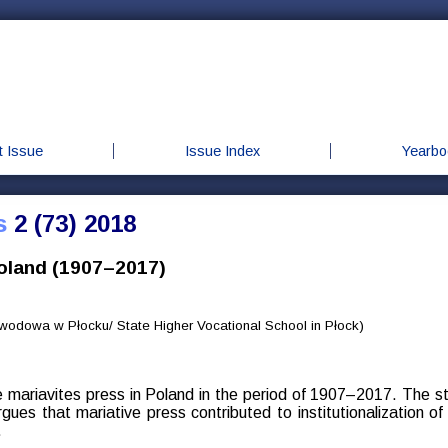
t Issue
Issue Index
Yearbo
s
2 (73) 2018
Poland (1907–2017)
dowa w Płocku/ State Higher Vocational School in Płock)
he mariavites press in Poland in the period of 1907–2017. The stu
rgues that mariative press contributed to institutionalization o
.