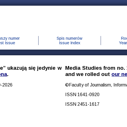
wszy numer
Spis numerów
Ro
est Issue
Issue Index
Yea
” ukazują się jedynie w
Media Studies from no. 1
ona
.
and we rolled out
our n
00-2026
©Faculty of Journalism, Infor
ISSN 1641-0920
ISSN 2451-1617