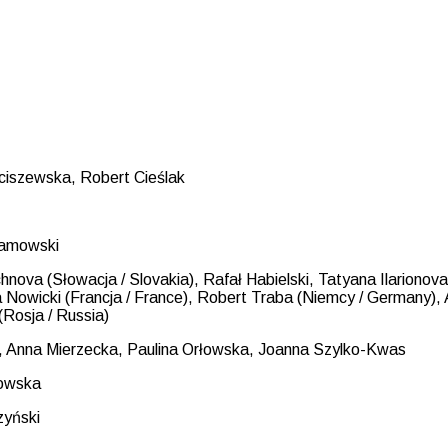
ciszewska, Robert Cieślak
damowski
nova (Słowacja / Slovakia), Rafał Habielski, Tatyana Ilarionova 
 Nowicki (Francja / France), Robert Traba (Niemcy / Germany), A
Rosja / Russia)
, Anna Mierzecka, Paulina Orłowska, Joanna Szylko-Kwas
kowska
zyński