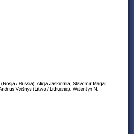
(Rosja / Russia), Alicja Jaskiernia, Slavomír Magál
ndrius Vaišnys (Litwa / Lithuania), Walentyn N.