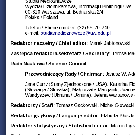
Studia Medioznawcze
Wydział Dziennikarstwa, Informacji i Bibliologii UW
00-310 Warszawa, ul. Bednarska 2/4
Polska / Poland
Telefon / Phone number: (22) 55-20-240
e-mail:
studiamedioznawcze@uw.edu.pl
Redaktor naczelny / Chief editor
: Marek Jabłonowski
Zastępca redaktora/sekretarz / Secretary
: Teresa Ma
Rada Naukowa / Science Council
Przewodniczący Rady / Chairman
: Janusz W. A
Jane Curry (Stany Zjednoczone / USA), Katarina Fich
(Słowacja / Slovakia), Małgorzata Marcjanik, Joanna
Wandyszew (Ukraina / Ukraine), Jelena Wartanowa (
Redaktorzy / Staff
: Tomasz Gackowski, Michał Głowacki
Redaktor językowy / Language editor
: Elżbieta Błusz
Redaktor statystyczny / Statistical editor
: Marcin Łąc